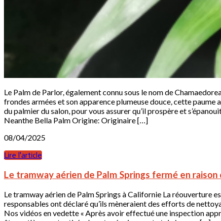
Le Palm de Parlor, également connu sous le nom de Chamaedorea El
frondes armées et son apparence plumeuse douce, cette paume ajo
du palmier du salon, pour vous assurer qu’il prospère et s’épan
Neanthe Bella Palm Origine: Originaire […]
08/04/2025
Lire l'article
Le tramway aérien de Palm Springs fermé en raison
Le tramway aérien de Palm Springs à Californie La réouverture est
responsables ont déclaré qu’ils mèneraient des efforts de nettoy
Nos vidéos en vedette « Après avoir effectué une inspection appro