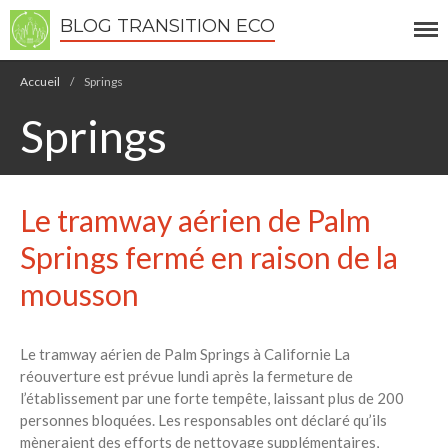
BLOG TRANSITION ECO
Écologie
Accueil
/
Springs
Développement durable
Springs
Permaculture
Recettes Bio DIY
Le tramway aérien de Palm
RECHERCHER
Springs fermé en raison de la
Rechercher
mousson
Recent Posts
Le tramway aérien de Palm Springs à Californie La
6 éco-actions faciles à prendre
réouverture est prévue lundi après la fermeture de
avec vos enfants
l’établissement par une forte tempête, laissant plus de 200
Réduire les déchets : votre
personnes bloquées. Les responsables ont déclaré qu’ils
guide pour les citoyens et les
mèneraient des efforts de nettoyage supplémentaires,
électeurs