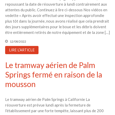
repoussant la date de réouverture à lundi contrairement aux
Toits verts | Association
attentes du public. Continuez à lire ci-dessous Nos vidéos en
Permaculturelle
vedette « Après avoir effectué une inspection approfondie
L’intelligence artificielle pour
plus tôt dans la journée, nous avons réalisé que cela prendrait
prédire le succès des invasions
des jours supplémentaires pour le boue et les débris doivent
biologiques – The Applied
être entièrement retirés de notre équipement et de la zone […]
Ecologist
12/08/2022
Utiliser l’apprentissage
automatique pour prédire le
LIRE L'ARTICLE
succès d’une invasion – The
Applied Ecologist
Le tramway aérien de Palm
Springs fermé en raison de la
Recent Comments
mousson
Aucun commentaire à afficher.
Le tramway aérien de Palm Springs à Californie La
réouverture est prévue lundi après la fermeture de
l’établissement par une forte tempête, laissant plus de 200