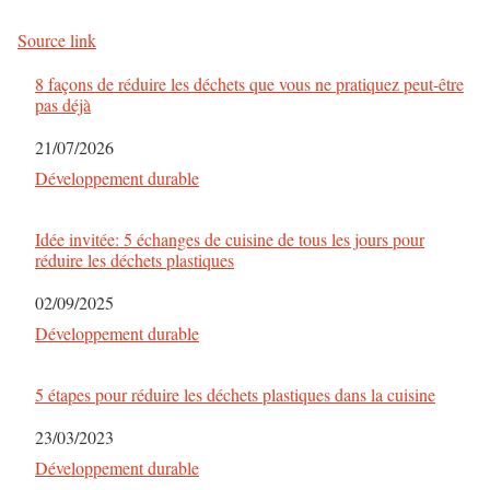
Source link
8 façons de réduire les déchets que vous ne pratiquez peut-être
pas déjà
Date
21/07/2026
Par rapport à
Développement durable
Idée invitée: 5 échanges de cuisine de tous les jours pour
réduire les déchets plastiques
Date
02/09/2025
Par rapport à
Développement durable
5 étapes pour réduire les déchets plastiques dans la cuisine
Date
23/03/2023
Par rapport à
Développement durable