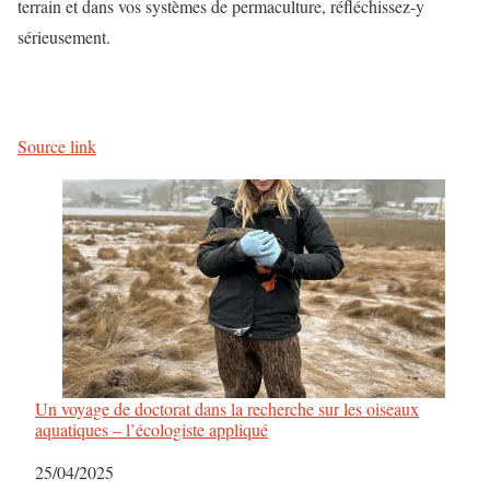
terrain et dans vos systèmes de permaculture, réfléchissez-y
sérieusement.
Source link
Un voyage de doctorat dans la recherche sur les oiseaux
aquatiques – l’écologiste appliqué
Date
25/04/2025