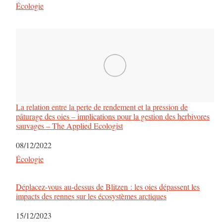
Par rapport à
Écologie
La relation entre la perte de rendement et la pression de
pâturage des oies – implications pour la gestion des herbivores
sauvages – The Applied Ecologist
Date
08/12/2022
Par rapport à
Écologie
Déplacez-vous au-dessus de Blitzen : les oies dépassent les
impacts des rennes sur les écosystèmes arctiques
Date
15/12/2023