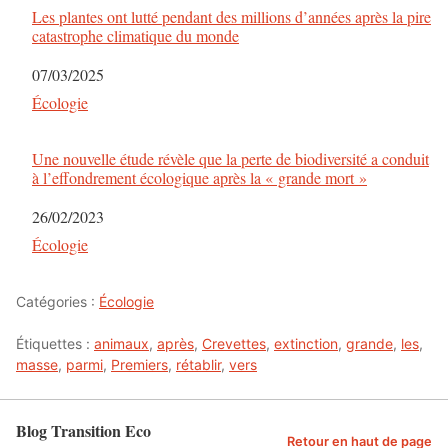
Les plantes ont lutté pendant des millions d’années après la pire
catastrophe climatique du monde
Date
07/03/2025
Par rapport à
Écologie
Une nouvelle étude révèle que la perte de biodiversité a conduit
à l’effondrement écologique après la « grande mort »
Date
26/02/2023
Par rapport à
Écologie
Catégories :
Écologie
Étiquettes :
animaux
,
après
,
Crevettes
,
extinction
,
grande
,
les
,
masse
,
parmi
,
Premiers
,
rétablir
,
vers
Blog Transition Eco
Retour en haut de page