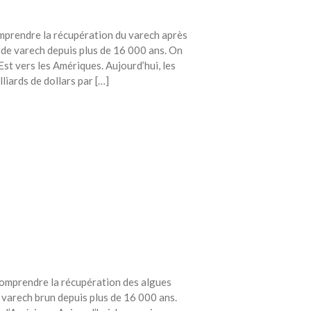
avec vos enfants
Réduire les déchets : votre
omprendre la récupération du varech après
guide pour les citoyens et les
s de varech depuis plus de 16 000 ans. On
électeurs
st vers les Amériques. Aujourd’hui, les
Toits verts | Association
iards de dollars par […]
Permaculturelle
L’intelligence artificielle pour
prédire le succès des invasions
biologiques – The Applied
Ecologist
Utiliser l’apprentissage
automatique pour prédire le
succès d’une invasion – The
Applied Ecologist
Recent Comments
Aucun commentaire à afficher.
 comprendre la récupération des algues
e varech brun depuis plus de 16 000 ans.