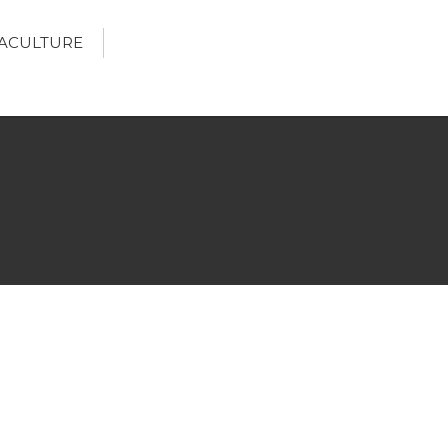
ACULTURE
Écologie
Développement durable
Permaculture
🌿Recettes Bio DIY
RECHERCHER
Rechercher
Recent Posts
6 éco-actions faciles à prendre