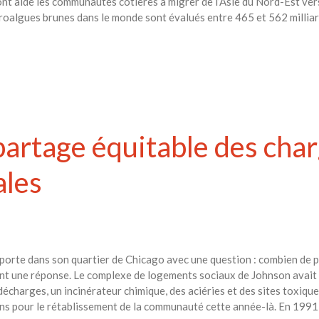
t aidé les communautés côtières à migrer de l’Asie du Nord-Est vers 
algues brunes dans le monde sont évalués entre 465 et 562 milliards
 partage équitable des cha
les
porte dans son quartier de Chicago avec une question : combien de 
ent une réponse. Le complexe de logements sociaux de Johnson avait
 décharges, un incinérateur chimique, des aciéries et des sites toxi
ns pour le rétablissement de la communauté cette année-là. En 1991,