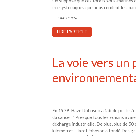
On suppose que ces forêts sous-marines on
écosystémiques que nous rendent les macro
29/07/2026
LIRE L'ARTICLE
La voie vers un
environnementa
En 1979, Hazel Johnson a fait du porte-à-
du cancer ? Presque tous les voisins avai
décharge industrielle. De plus, plus de 50
kilomètres. Hazel Johnson a fondé Des ge