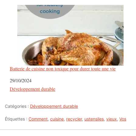
Batterie de cuisine non toxique pour durer toute une vie
Date
29/10/2024
Par rapport à
Développement durable
Catégories :
Développement durable
Étiquettes :
Comment
,
cuisine
,
recycler
,
ustensiles
,
vieux
,
Vos