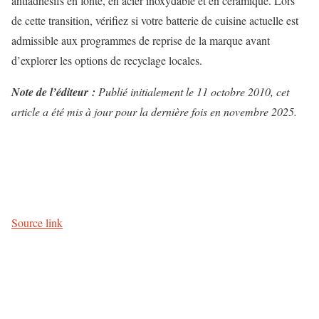
antiadhésifs en fonte, en acier inoxydable et en céramique. Lors
de cette transition, vérifiez si votre batterie de cuisine actuelle est
admissible aux programmes de reprise de la marque avant
d’explorer les options de recyclage locales.
Note de l’éditeur :
Publié initialement le 11 octobre 2010, cet
article a été mis à jour pour la dernière fois en novembre 2025.
N
a
v
Source link
i
g
a