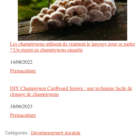
Les champignons utilisent-ils vraiment le langage pour se parler
? Un expert en champignons enquête
Date
14/08/2022
Par rapport à
Permaculture
DIY Champignon Cardboard Spawn : une technique facile de
clonage de champignons
Date
18/06/2023
Par rapport à
Permaculture
Catégories :
Développement durable