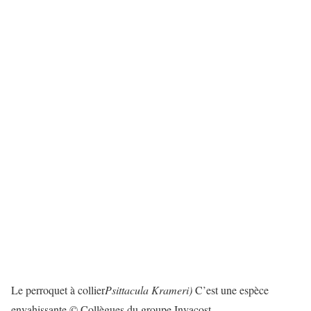
Le perroquet à collier
Psittacula Krameri)
C’est une espèce
envahissante © Collègues du groupe Invacost