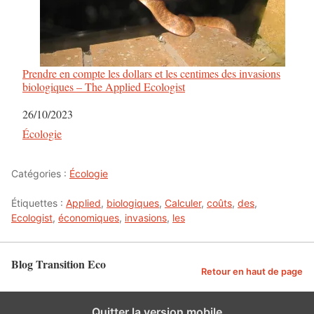
Prendre en compte les dollars et les centimes des invasions
biologiques – The Applied Ecologist
Date
26/10/2023
Par rapport à
Écologie
Catégories :
Écologie
Étiquettes :
Applied
,
biologiques
,
Calculer
,
coûts
,
des
,
Ecologist
,
économiques
,
invasions
,
les
Blog Transition Eco
Retour en haut de page
Quitter la version mobile