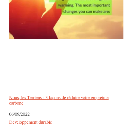
t
i
o
n
Nous, les Terriens : 3 façons de réduire votre empreinte
carbone
Date
06/09/2022
Par rapport à
Développement durable