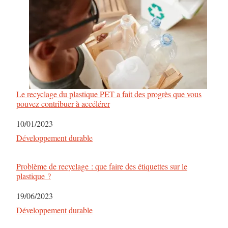
Le recyclage du plastique PET a fait des progrès que vous
pouvez contribuer à accélérer
Date
10/01/2023
Par rapport à
Développement durable
Problème de recyclage : que faire des étiquettes sur le
plastique ?
Date
19/06/2023
Par rapport à
Développement durable