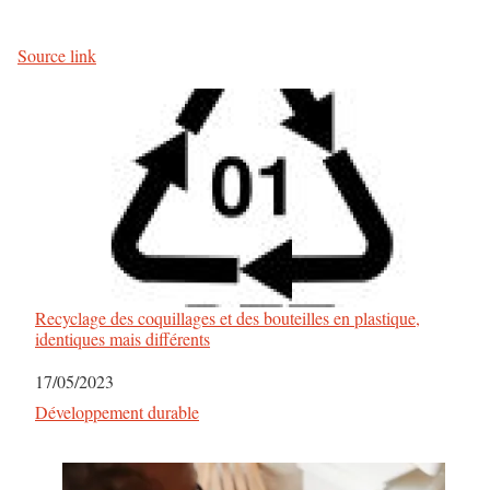
Source link
Recyclage des coquillages et des bouteilles en plastique,
identiques mais différents
Date
17/05/2023
Par rapport à
Développement durable