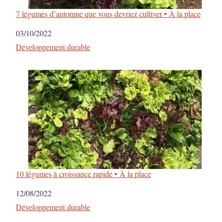
7 légumes d’automne que vous devriez cultiver • À la place
Date
03/10/2022
Par rapport à
Développement durable
10 légumes à croissance rapide • À la place
Date
12/08/2022
Par rapport à
Développement durable