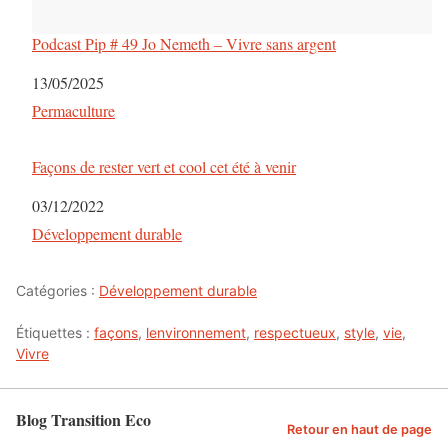
Podcast Pip # 49 Jo Nemeth – Vivre sans argent
Date
13/05/2025
Par rapport à
Permaculture
Façons de rester vert et cool cet été à venir
Date
03/12/2022
Par rapport à
Développement durable
Catégories :
Développement durable
Étiquettes :
façons
,
lenvironnement
,
respectueux
,
style
,
vie
,
Vivre
Blog Transition Eco
Retour en haut de page