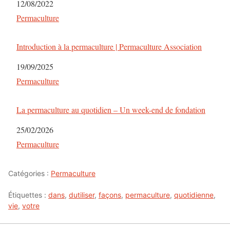
Date
12/08/2022
Par rapport à
Permaculture
Introduction à la permaculture | Permaculture Association
Date
19/09/2025
Par rapport à
Permaculture
La permaculture au quotidien – Un week-end de fondation
Date
25/02/2026
Par rapport à
Permaculture
Catégories :
Permaculture
Étiquettes :
dans
,
dutiliser
,
façons
,
permaculture
,
quotidienne
,
vie
,
votre