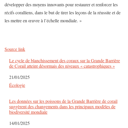
développer des moyens innovants pour restaurer et renforcer les
récifs coralliens, dans le but de tirer les leçons de la réussite et de
les mettre en œuvre à l’échelle mondiale. »
Source link
Le cycle de blanchissement des coraux sur la Grande Barrière
de Corail atteint désormais des niveaux « catastrophiques »
Date
21/01/2025
Par rapport à
Écologie
Les données sur les poissons de la Grande Barrière de corail
suggèrent des changements dans les principaux modèles de
biodiversité mondiale
Date
14/01/2025