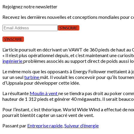
Rejoignez notre newsletter
Recevez les dernières nouvelles et conceptions mondiales pour co
S’INSCRIRE
S’INSCRIRE
L’article poursuit en décrivant un VAWT de 360 ​​pieds de haut au 
« Il n’est plus opérationnel depuis, et c’est maintenant une curios
ingénierie
problèmes associés au support direct de poids aussi lo
Le même mois que les opposants à Energy Follower mettaient à jo
sur un seul
turbine
mât. Il voulait les concevoir pour qu’ils tourn
d’Uppsala pour développer cette idée.
La résultante
Moulin à vent
ne se tiendra pas droit au poker comme
hauteur de 1 312 pieds et générer 40 mégawatts. Il serait beauco
Pour l’instant, c’est théorique. World Wide Wind a effectué de n
pourrait bientôt capter un sacré vent de vent.
Passant par
Entreprise rapide
,
Suiveur d’énergie