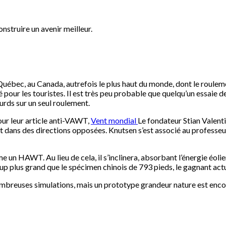
nstruire un avenir meilleur.
Québec, au Canada, autrefois le plus haut du monde, dont le rouleme
ité pour les touristes. Il est très peu probable que quelqu’un essaie
urds sur un seul roulement.
ur leur article anti-VAWT,
Vent mondial
Le fondateur Stian Valent
ent dans des directions opposées. Knutsen s’est associé au professe
 un HAWT. Au lieu de cela, il s’inclinera, absorbant l’énergie éolie
up plus grand que le spécimen chinois de 793 pieds, le gagnant act
ombreuses simulations, mais un prototype grandeur nature est encor