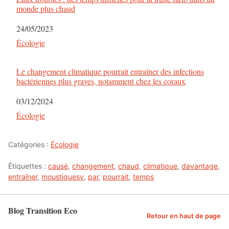
monde plus chaud
Date
24/05/2023
Par rapport à
Écologie
Le changement climatique pourrait entraîner des infections
bactériennes plus graves, notamment chez les coraux
Date
03/12/2024
Par rapport à
Écologie
Catégories :
Écologie
Étiquettes :
causé
,
changement
,
chaud
,
climatique
,
davantage
,
entraîner
,
moustiquesv
,
par
,
pourrait
,
temps
Blog Transition Eco
Retour en haut de page