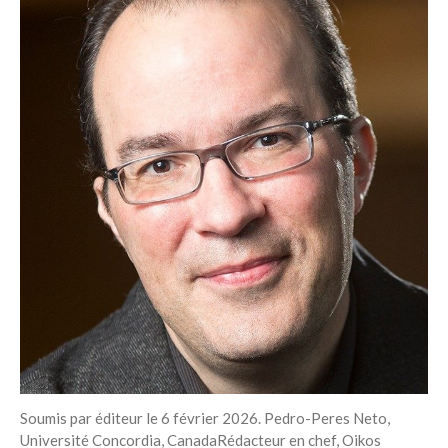
Recent Posts
6 éco-actions faciles à prendre
avec vos enfants
Réduire les déchets : votre
guide pour les citoyens et les
électeurs
Toits verts | Association
Permaculturelle
L’intelligence artificielle pour
prédire le succès des invasions
biologiques – The Applied
Ecologist
Utiliser l’apprentissage
automatique pour prédire le
succès d’une invasion – The
Applied Ecologist
Recent Comments
Soumis par éditeur le 6 février 2026. Pedro-Peres Neto,
Université Concordia, CanadaRédacteur en chef, Oikos
Aucun commentaire à afficher.