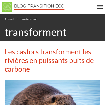
BLOG TRANSITION ECO
Accueil
/
transforment
transforment
Écologie
Développement durable
Permaculture
Les castors transforment les
Recettes Bio DIY
rivières en puissants puits de
carbone
RECHERCHER
Rechercher
Recent Posts
6 éco-actions faciles à prendre
avec vos enfants