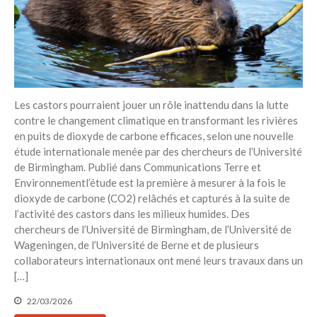
Réduire les déchets : votre
guide pour les citoyens et les
électeurs
Toits verts | Association
Permaculturelle
Les castors pourraient jouer un rôle inattendu dans la lutte
L’intelligence artificielle pour
prédire le succès des invasions
contre le changement climatique en transformant les rivières
biologiques – The Applied
en puits de dioxyde de carbone efficaces, selon une nouvelle
Ecologist
étude internationale menée par des chercheurs de l’Université
de Birmingham. Publié dans Communications Terre et
Utiliser l’apprentissage
automatique pour prédire le
Environnementl’étude est la première à mesurer à la fois le
succès d’une invasion – The
dioxyde de carbone (CO2) relâchés et capturés à la suite de
Applied Ecologist
l’activité des castors dans les milieux humides. Des
chercheurs de l’Université de Birmingham, de l’Université de
Wageningen, de l’Université de Berne et de plusieurs
Recent Comments
collaborateurs internationaux ont mené leurs travaux dans un
Aucun commentaire à afficher.
[…]
22/03/2026