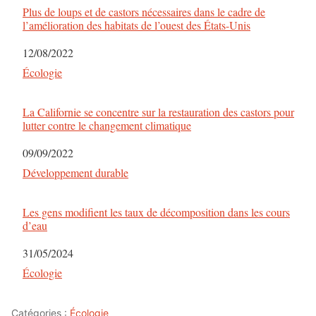
Plus de loups et de castors nécessaires dans le cadre de
l’amélioration des habitats de l’ouest des États-Unis
Date
12/08/2022
Par rapport à
Écologie
La Californie se concentre sur la restauration des castors pour
lutter contre le changement climatique
Date
09/09/2022
Par rapport à
Développement durable
Les gens modifient les taux de décomposition dans les cours
d’eau
Date
31/05/2024
Par rapport à
Écologie
Catégories :
Écologie