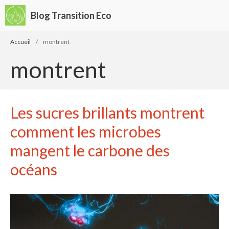
Blog Transition Eco
Accueil
/
montrent
montrent
Les sucres brillants montrent
Écologie
Développement durable
comment les microbes
Permaculture
mangent le carbone des
🌿Recettes Bio DIY
océans
Rechercher
Rechercher