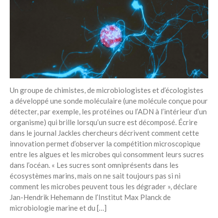
Recent Posts
6 éco-actions faciles à prendre
avec vos enfants
Réduire les déchets : votre
guide pour les citoyens et les
électeurs
Toits verts | Association
Permaculturelle
Un groupe de chimistes, de microbiologistes et d’écologistes
a développé une sonde moléculaire (une molécule conçue pour
L’intelligence artificielle pour
détecter, par exemple, les protéines ou l’ADN à l’intérieur d’un
prédire le succès des invasions
organisme) qui brille lorsqu’un sucre est décomposé. Écrire
biologiques – The Applied
Ecologist
dans le journal Jackles chercheurs décrivent comment cette
innovation permet d’observer la compétition microscopique
Utiliser l’apprentissage
entre les algues et les microbes qui consomment leurs sucres
automatique pour prédire le
dans l’océan. « Les sucres sont omniprésents dans les
succès d’une invasion – The
écosystèmes marins, mais on ne sait toujours pas si ni
Applied Ecologist
comment les microbes peuvent tous les dégrader », déclare
Jan-Hendrik Hehemann de l’Institut Max Planck de
Recent Comments
microbiologie marine et du […]