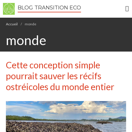
BLOG TRANSITION ECO
Accueil
/
monde
monde
Cette conception simple
Écologie
pourrait sauver les récifs
Développement durable
Permaculture
ostréicoles du monde entier
🌿Recettes Bio DIY
RECHERCHER
Rechercher