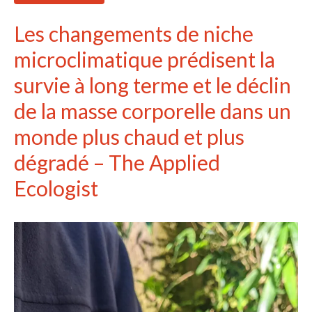
Aucun commentaire à afficher.
Les changements de niche
microclimatique prédisent la
survie à long terme et le déclin
de la masse corporelle dans un
monde plus chaud et plus
dégradé – The Applied
Ecologist