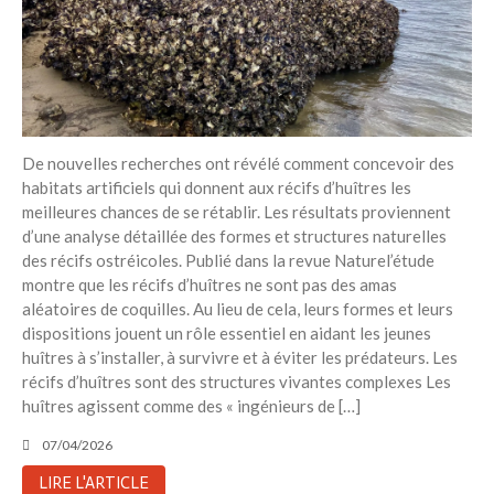
Recent Posts
6 éco-actions faciles à prendre
avec vos enfants
Réduire les déchets : votre
guide pour les citoyens et les
électeurs
De nouvelles recherches ont révélé comment concevoir des
habitats artificiels qui donnent aux récifs d’huîtres les
Toits verts | Association
meilleures chances de se rétablir. Les résultats proviennent
Permaculturelle
d’une analyse détaillée des formes et structures naturelles
L’intelligence artificielle pour
des récifs ostréicoles. Publié dans la revue Naturel’étude
prédire le succès des invasions
montre que les récifs d’huîtres ne sont pas des amas
biologiques – The Applied
aléatoires de coquilles. Au lieu de cela, leurs formes et leurs
Ecologist
dispositions jouent un rôle essentiel en aidant les jeunes
Utiliser l’apprentissage
huîtres à s’installer, à survivre et à éviter les prédateurs. Les
automatique pour prédire le
récifs d’huîtres sont des structures vivantes complexes Les
succès d’une invasion – The
huîtres agissent comme des « ingénieurs de […]
Applied Ecologist
07/04/2026
Recent Comments
LIRE L'ARTICLE