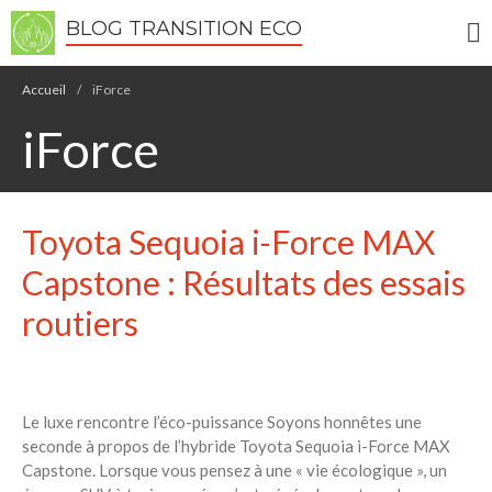
BLOG TRANSITION ECO
Accueil
/
iForce
Écologie
iForce
Développement durable
Permaculture
🌿Recettes Bio DIY
Toyota Sequoia i-Force MAX
Capstone : Résultats des essais
RECHERCHER
routiers
Rechercher
Recent Posts
Le luxe rencontre l’éco-puissance Soyons honnêtes une
6 éco-actions faciles à prendre
avec vos enfants
seconde à propos de l’hybride Toyota Sequoia i-Force MAX
Capstone. Lorsque vous pensez à une « vie écologique », un
Réduire les déchets : votre