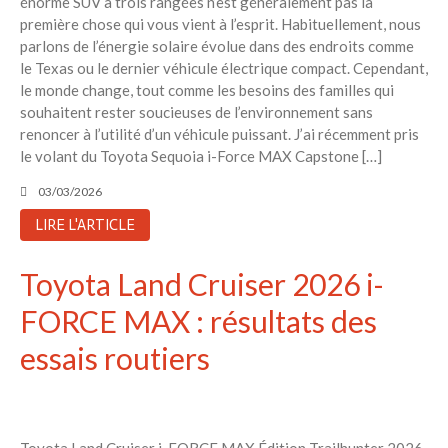
énorme SUV à trois rangées n’est généralement pas la
guide pour les citoyens et les
première chose qui vous vient à l’esprit. Habituellement, nous
électeurs
parlons de l’énergie solaire évolue dans des endroits comme
Toits verts | Association
le Texas ou le dernier véhicule électrique compact. Cependant,
Permaculturelle
le monde change, tout comme les besoins des familles qui
L’intelligence artificielle pour
souhaitent rester soucieuses de l’environnement sans
prédire le succès des invasions
renoncer à l’utilité d’un véhicule puissant. J’ai récemment pris
biologiques – The Applied
le volant du Toyota Sequoia i-Force MAX Capstone […]
Ecologist
03/03/2026
Utiliser l’apprentissage
automatique pour prédire le
LIRE L'ARTICLE
succès d’une invasion – The
Applied Ecologist
Toyota Land Cruiser 2026 i-
FORCE MAX : résultats des
Recent Comments
Aucun commentaire à afficher.
essais routiers
Toyota Land Cruiser i-FORCE MAX Édition Trailhunter 2026