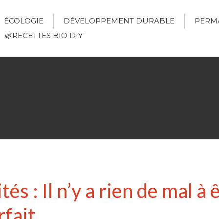
ÉCOLOGIE
DÉVELOPPEMENT DURABLE
PERM
🌿RECETTES BIO DIY
és : Il n’y a rien de mal à 
rfait