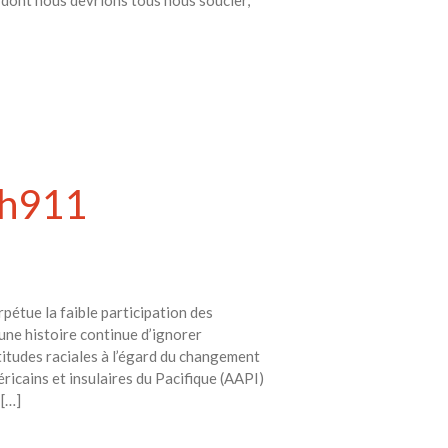
 dont nous devrions tous nous soucier,
th911
rpétue la faible participation des
une histoire continue d’ignorer
titudes raciales à l’égard du changement
éricains et insulaires du Pacifique (AAPI)
 […]