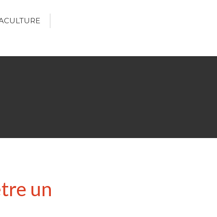
ACULTURE
Écologie
Développement durable
Permaculture
🌿Recettes Bio DIY
RECHERCHER
Rechercher
Recent Posts
être un
6 éco-actions faciles à prendre
avec vos enfants
Réduire les déchets : votre