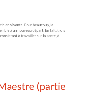
guide pour les citoyens et les
électeurs
Toits verts | Association
Permaculturelle
t bien vivante. Pour beaucoup, la
L’intelligence artificielle pour
ssemble à un nouveau départ. En fait, trois
prédire le succès des invasions
onsistant à travailler sur la santé, à
biologiques – The Applied
Ecologist
Utiliser l’apprentissage
automatique pour prédire le
succès d’une invasion – The
Applied Ecologist
Recent Comments
Maestre (partie
Aucun commentaire à afficher.