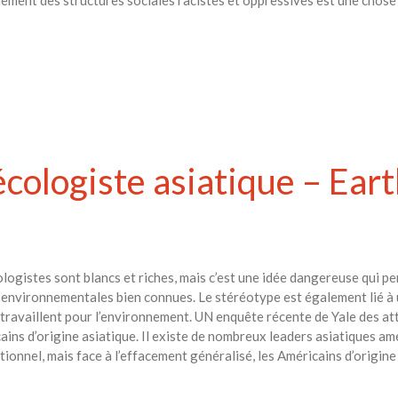
lement des structures sociales racistes et oppressives est une chose
cologiste asiatique – Ear
ologistes sont blancs et riches, mais c’est une idée dangereuse qui pe
environnementales bien connues. Le stéréotype est également lié à 
 travaillent pour l’environnement. UN enquête récente de Yale des at
ains d’origine asiatique. Il existe de nombreux leaders asiatiques am
onnel, mais face à l’effacement généralisé, les Américains d’origine