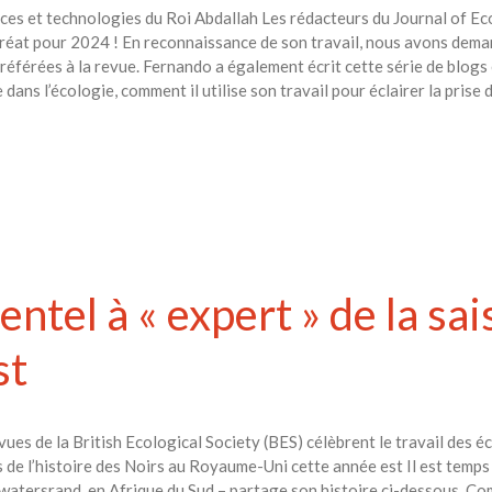
nces et technologies du Roi Abdallah Les rédacteurs du Journal of E
réat pour 2024 ! En reconnaissance de son travail, nous avons dem
préférées à la revue. Fernando a également écrit cette série de blogs
dans l’écologie, comment il utilise son travail pour éclairer la prise d
entel à « expert » de la sa
st
evues de la British Ecological Society (BES) célèbrent le travail des 
 de l’histoire des Noirs au Royaume-Uni cette année est Il est temps 
atersrand, en Afrique du Sud – partage son histoire ci-dessous. Co