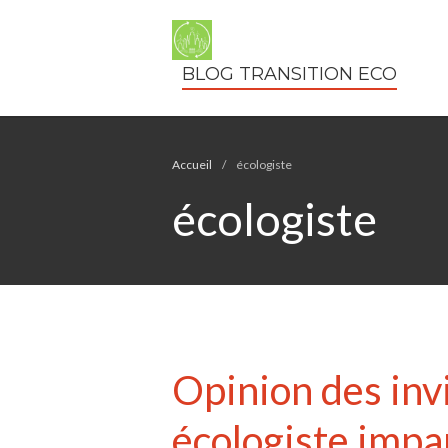
BLOG TRANSITION ECO
Accueil
/
écologiste
écologiste
Opinion des invit
écologiste impa