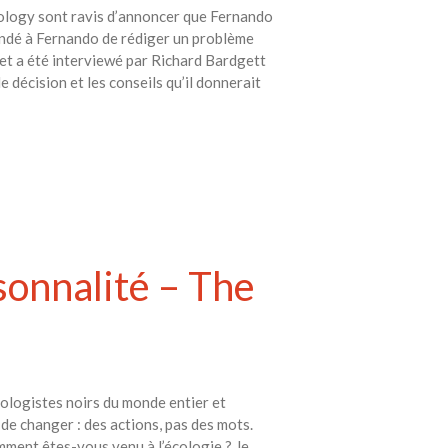
cology sont ravis d’annoncer que Fernando
andé à Fernando de rédiger un problème
 et a été interviewé par Richard Bardgett
e décision et les conseils qu’il donnerait
isonnalité – The
écologistes noirs du monde entier et
de changer : des actions, pas des mots.
mment êtes-vous venu à l’écologie ? Je