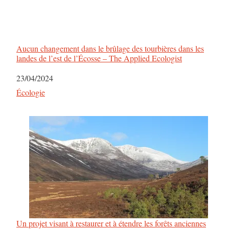
Aucun changement dans le brûlage des tourbières dans les
landes de l’est de l’Écosse – The Applied Ecologist
Date
23/04/2024
Par rapport à
Écologie
Un projet visant à restaurer et à étendre les forêts anciennes