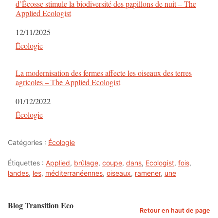
d’Écosse stimule la biodiversité des papillons de nuit – The
Applied Ecologist
Date
12/11/2025
Par rapport à
Écologie
La modernisation des fermes affecte les oiseaux des terres
agricoles – The Applied Ecologist
Date
01/12/2022
Par rapport à
Écologie
Catégories :
Écologie
Étiquettes :
Applied
,
brûlage
,
coupe
,
dans
,
Ecologist
,
fois
,
landes
,
les
,
méditerranéennes
,
oiseaux
,
ramener
,
une
Blog Transition Eco
Retour en haut de page