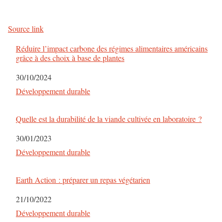
Source link
Réduire l’impact carbone des régimes alimentaires américains
grâce à des choix à base de plantes
Date
30/10/2024
Par rapport à
Développement durable
Quelle est la durabilité de la viande cultivée en laboratoire ?
Date
30/01/2023
Par rapport à
Développement durable
Earth Action : préparer un repas végétarien
Date
21/10/2022
Par rapport à
Développement durable