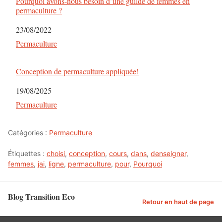
Pourquoi avons-nous besoin d’une guilde de femmes en
permaculture ?
Date
23/08/2022
Par rapport à
Permaculture
Conception de permaculture appliquée!
Date
19/08/2025
Par rapport à
Permaculture
Catégories :
Permaculture
Étiquettes :
choisi
,
conception
,
cours
,
dans
,
denseigner
,
femmes
,
jai
,
ligne
,
permaculture
,
pour
,
Pourquoi
Blog Transition Eco
Retour en haut de page