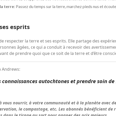
a terre
: Passez du temps sur la terre, marchez pieds nus et écoute
ses esprits
 respecter la terre et ses esprits. Elle partage des expérie
sonnes âgées, ce qui a conduit à recevoir des avertissement
ant de prendre quoi que ce soit de la terre et d’être conscie
a Andrews:
 les connaissances autochtones et prendre soin de
vous nourrir, à votre communauté et à la planète avec des
servation, le compostage, etc. Les abonnés bénéficient de 
s dans le tirage au sort pour gagner des prix majeurs.