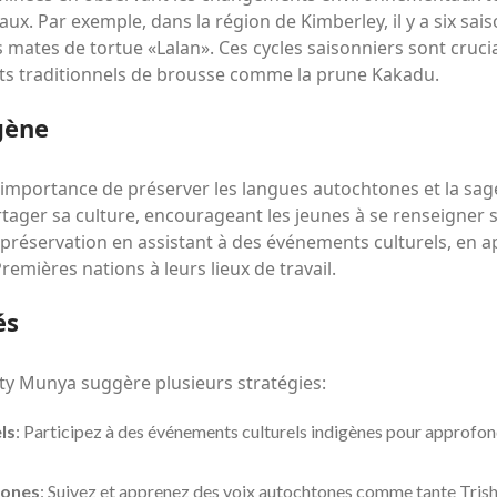
. Par exemple, dans la région de Kimberley, il y a six sai
 mates de tortue «Lalan». Ces cycles saisonniers sont cruci
ents traditionnels de brousse comme la prune Kakadu.
gène
importance de préserver les langues autochtones et la sages
ager sa culture, encourageant les jeunes à se renseigner s
te préservation en assistant à des événements culturels, en
remières nations à leurs lieux de travail.
és
nty Munya suggère plusieurs stratégies:
ls
: Participez à des événements culturels indigènes pour approfo
tones
: Suivez et apprenez des voix autochtones comme tante Tris