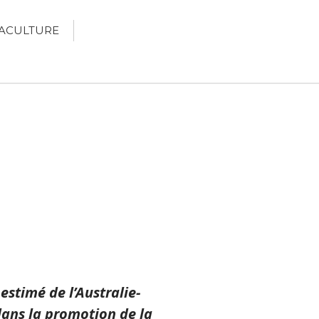
ACULTURE
Écologie
Développement durable
Permaculture
🌿Recettes Bio DIY
RECHERCHER
Rechercher
Recent Posts
6 éco-actions faciles à prendre
avec vos enfants
stimé de l’Australie-
Réduire les déchets : votre
 dans la promotion de la
guide pour les citoyens et les