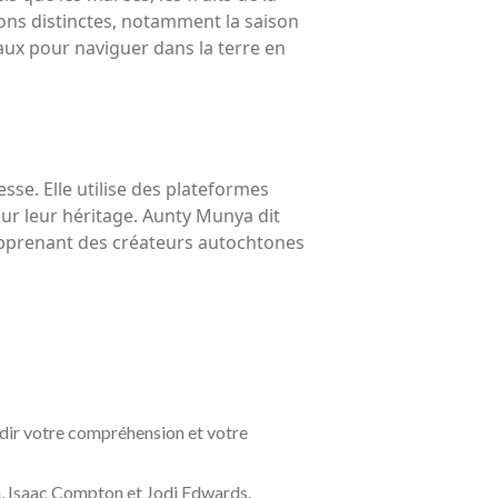
sons distinctes, notamment la saison
aux pour naviguer dans la terre en
se. Elle utilise des plateformes
ur leur héritage. Aunty Munya dit
 apprenant des créateurs autochtones
ndir votre compréhension et votre
h, Isaac Compton et Jodi Edwards.