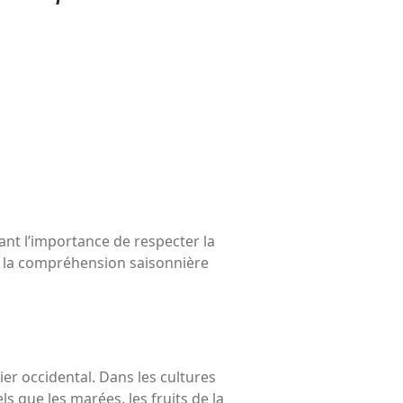
électeurs
Toits verts | Association
Permaculturelle
L’intelligence artificielle pour
prédire le succès des invasions
biologiques – The Applied
Ecologist
Utiliser l’apprentissage
automatique pour prédire le
succès d’une invasion – The
Applied Ecologist
nt l’importance de respecter la
is la compréhension saisonnière
Recent Comments
Aucun commentaire à afficher.
er occidental. Dans les cultures
que les marées, les fruits de la