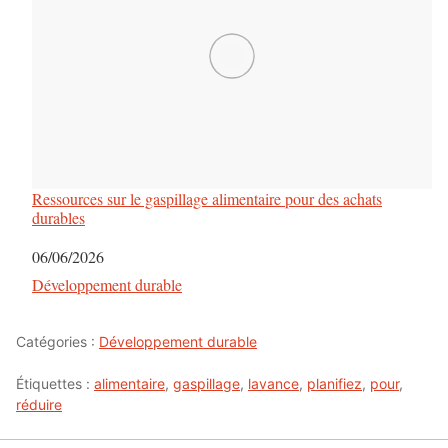
Ressources sur le gaspillage alimentaire pour des achats
durables
Date
06/06/2026
Par rapport à
Développement durable
Catégories :
Développement durable
Étiquettes :
alimentaire
,
gaspillage
,
lavance
,
planifiez
,
pour
,
réduire