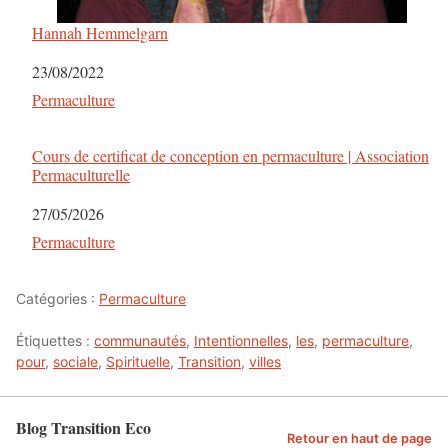
Hannah Hemmelgarn
Date
23/08/2022
Par rapport à
Permaculture
Cours de certificat de conception en permaculture | Association
Permaculturelle
Date
27/05/2026
Par rapport à
Permaculture
Catégories :
Permaculture
Étiquettes :
communautés
,
Intentionnelles
,
les
,
permaculture
,
pour
,
sociale
,
Spirituelle
,
Transition
,
villes
Blog Transition Eco
Retour en haut de page