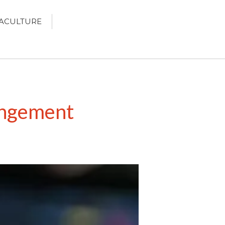
ACULTURE
Écologie
Développement durable
hangement
Permaculture
🌿Recettes Bio DIY
RECHERCHER
Rechercher
Recent Posts
6 éco-actions faciles à prendre