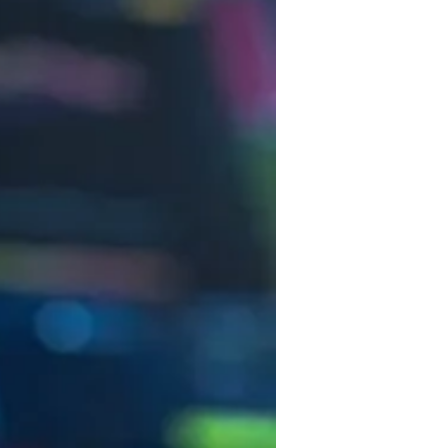
avec vos enfants
Réduire les déchets : votre
guide pour les citoyens et les
électeurs
Toits verts | Association
Permaculturelle
L’intelligence artificielle pour
prédire le succès des invasions
biologiques – The Applied
Ecologist
Utiliser l’apprentissage
automatique pour prédire le
succès d’une invasion – The
Applied Ecologist
Recent Comments
Aucun commentaire à afficher.