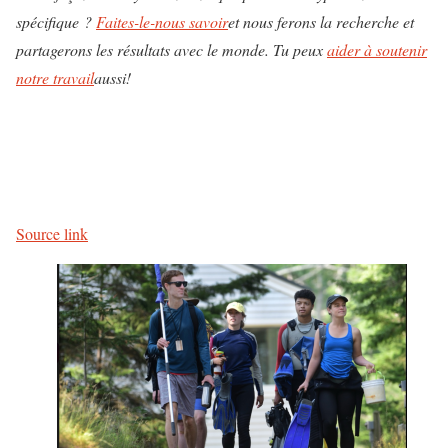
spécifique ?
Faites-le-nous savoir
et nous ferons la recherche et
partagerons les résultats avec le monde. Tu peux
aider à soutenir
notre travail
aussi!
N
a
v
Source link
i
g
a
t
i