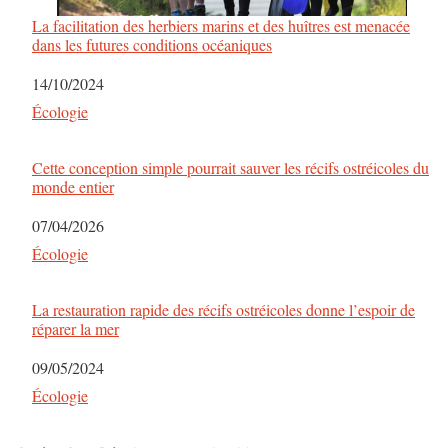
o
La facilitation des herbiers marins et des huîtres est menacée
dans les futures conditions océaniques
n
Date
14/10/2024
d
Par rapport à
Écologie
e
Cette conception simple pourrait sauver les récifs ostréicoles du
s
monde entier
a
Date
07/04/2026
Par rapport à
Écologie
r
t
La restauration rapide des récifs ostréicoles donne l’espoir de
réparer la mer
i
Date
09/05/2024
c
Par rapport à
Écologie
l