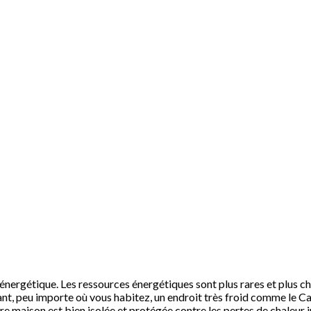
nergétique. Les ressources énergétiques sont plus rares et plus chè
ndant, peu importe où vous habitez, un endroit très froid comme le 
re maison est bien isolée et protégée contre les pertes de chaleur in