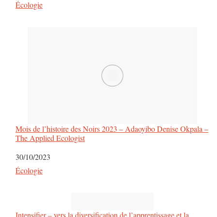
Par rapport à
Écologie
Mois de l’histoire des Noirs 2023 – Adaoyibo Denise Okpala –
The Applied Ecologist
Date
30/10/2023
Par rapport à
Écologie
Intensifier – vers la diversification de l’apprentissage et la