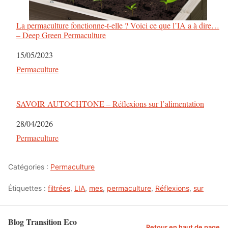
La permaculture fonctionne-t-elle ? Voici ce que l’IA a à dire…
– Deep Green Permaculture
Date
15/05/2023
Par rapport à
Permaculture
SAVOIR AUTOCHTONE – Réflexions sur l’alimentation
Date
28/04/2026
Par rapport à
Permaculture
Catégories :
Permaculture
Étiquettes :
filtrées
,
LIA
,
mes
,
permaculture
,
Réflexions
,
sur
Blog Transition Eco
Retour en haut de page