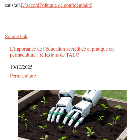
satisfait.
D’accord
Politique de confidentialité
Source link
L’importance de l’éducation accréditée et pratique en
permaculture : réflexions de TALC
Date
10/10/2025
Par rapport à
Permaculture