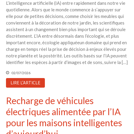
L’intelligence artificielle (IA) entre rapidement dans notre vie
6 éco-actions faciles à prendre
avec vos enfants
quotidienne. Alors que le monde commence à s’appuyer sur
elle pour de petites décisions, comme choisir les meubles qui
Réduire les déchets : votre
conviennent à la décoration de notre jardin, les scientifiques
guide pour les citoyens et les
assistent à un changement bien plus important qui se déroule
électeurs
discrètement. L’IA entre désormais dans l’écologie, et plus
Toits verts | Association
important encore, écologie appliquéeun domaine qui prend en
Permaculturelle
charge en temps réel la prise de décision à enjeux élevés pour
L’intelligence artificielle pour
notre planète et la postérité. Les outils basés sur l’IA peuvent
prédire le succès des invasions
identifier les espèces à partir d’images et de sons, suivre la […]
biologiques – The Applied
Ecologist
02/07/2026
Utiliser l’apprentissage
LIRE L'ARTICLE
automatique pour prédire le
succès d’une invasion – The
Recharge de véhicules
Applied Ecologist
électriques alimentée par l’IA
Recent Comments
pour les maisons intelligentes
Aucun commentaire à afficher.
d’aujourd’hui