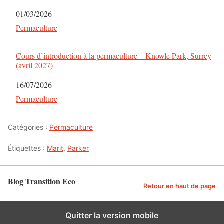
Date
01/03/2026
Par rapport à
Permaculture
Cours d’introduction à la permaculture – Knowle Park, Surrey
(avril 2027)
Date
16/07/2026
Par rapport à
Permaculture
Catégories :
Permaculture
Étiquettes :
Marit
,
Parker
Blog Transition Eco
Retour en haut de page
Quitter la version mobile