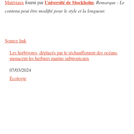
Université de Stockholm
Matériaux
fourni par
.
Remarque : Le
contenu peut être modifié pour le style et la longueur.
Source link
Les herbivores, déplacés par le réchauffement des océans,
menacent les herbiers marins subtropicaux
Date
07/03/2024
Par rapport à
Écologie