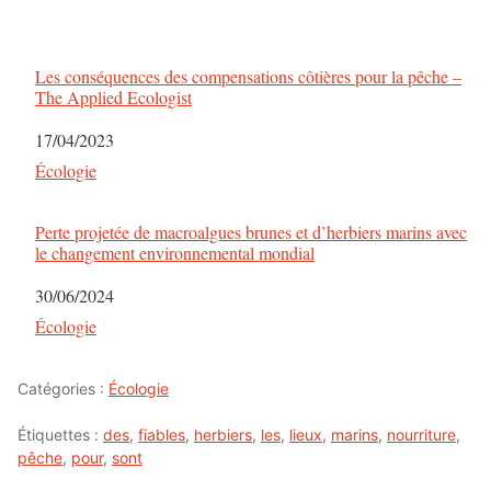
Les conséquences des compensations côtières pour la pêche –
The Applied Ecologist
Date
17/04/2023
Par rapport à
Écologie
Perte projetée de macroalgues brunes et d’herbiers marins avec
le changement environnemental mondial
Date
30/06/2024
Par rapport à
Écologie
Catégories :
Écologie
Étiquettes :
des
,
fiables
,
herbiers
,
les
,
lieux
,
marins
,
nourriture
,
pêche
,
pour
,
sont