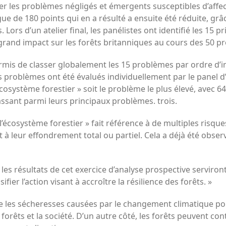
r les problèmes négligés et émergents susceptibles d’affec
gue de 180 points qui en a résulté a ensuite été réduite, grâc
. Lors d’un atelier final, les panélistes ont identifié les 15 
s grand impact sur les forêts britanniques au cours des 50 
mis de classer globalement les 15 problèmes par ordre d’i
 problèmes ont été évalués individuellement par le panel d’
cosystème forestier » soit le problème le plus élevé, avec 
lassant parmi leurs principaux problèmes. trois.
’écosystème forestier » fait référence à de multiples risqu
t à leur effondrement total ou partiel. Cela a déjà été obse
es résultats de cet exercice d’analyse prospective serviront
ier l’action visant à accroître la résilience des forêts. »
ue les sécheresses causées par le changement climatique p
forêts et la société. D’un autre côté, les forêts peuvent con