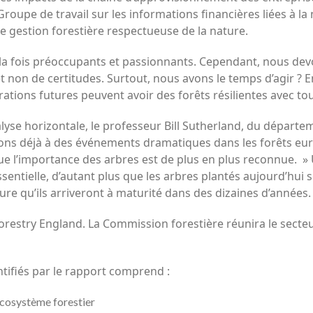
oupe de travail sur les informations financières liées à la 
e gestion forestière respectueuse de la nature.
à la fois préoccupants et passionnants. Cependant, nous dev
s et non de certitudes. Surtout, nous avons le temps d’agir 
rations futures peuvent avoir des forêts résilientes avec tou
nalyse horizontale, le professeur Bill Sutherland, du départe
ons déjà à des événements dramatiques dans les forêts euro
que l’importance des arbres est de plus en plus reconnue. »
ssentielle, d’autant plus que les arbres plantés aujourd’hui
ure qu’ils arriveront à maturité dans des dizaines d’années.
Forestry England. La Commission forestière réunira le secte
tifiés par le rapport comprend :
écosystème forestier