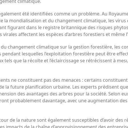
gement climatique.
 également été identifiées comme un problème. Au Royaume-
la mondialisation et du changement climatique, les virus e
ant figurant dans le registre britannique des risques phyto
s virales affectent les espèces d’arbres forestiers et mêm
t du changement climatique sur la gestion forestière, les 
 pendant lesquelles l’exploitation forestière peut être effe
x tels que la récolte et l’éclaircissage se rétrécissent à m
ents ne constituent pas des menaces : certains constituent
e la future planification urbaine. Les experts prédisent qu
ension des avantages des arbres pour la société. Selon eux,
ront probablement davantage, avec une augmentation des in
ur de la nature sont également susceptibles d’avoir des ré
des impacts de la chaîne d’approvisionnement des entreprise