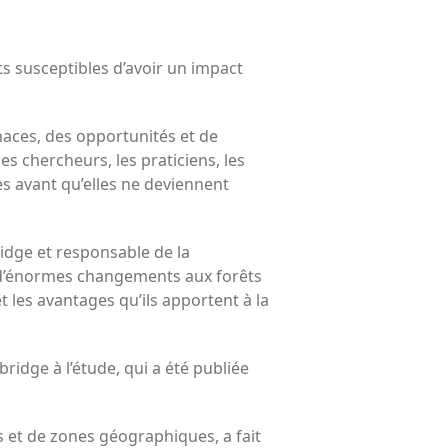
Réduire les déchets : votre
guide pour les citoyens et les
électeurs
s susceptibles d’avoir un impact
Toits verts | Association
Permaculturelle
L’intelligence artificielle pour
naces, des opportunités et de
prédire le succès des invasions
s chercheurs, les praticiens, les
biologiques – The Applied
Ecologist
es avant qu’elles ne deviennent
Utiliser l’apprentissage
automatique pour prédire le
idge et responsable de la
succès d’une invasion – The
Applied Ecologist
nt d’énormes changements aux forêts
 les avantages qu’ils apportent à la
Recent Comments
Aucun commentaire à afficher.
ridge à l’étude, qui a été publiée
 et de zones géographiques, a fait