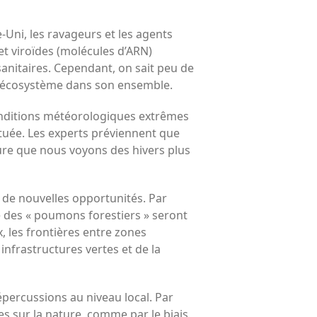
Uni, les ravageurs et les agents
t viroïdes (molécules d’ARN)
sanitaires. Cependant, on sait peu de
e l’écosystème dans son ensemble.
conditions météorologiques extrêmes
ctuée. Les experts préviennent que
esure que nous voyons des hivers plus
 de nouvelles opportunités. Par
e des « poumons forestiers » seront
 les frontières entre zones
frastructures vertes et de la
percussions au niveau local. Par
s sur la nature, comme par le biais