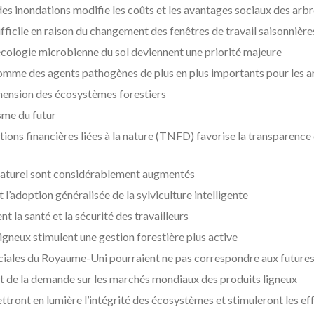
es inondations modifie les coûts et les avantages sociaux des arb
ifficile en raison du changement des fenêtres de travail saisonnière
l’écologie microbienne du sol deviennent une priorité majeure
comme des agents pathogènes de plus en plus importants pour les a
ension des écosystèmes forestiers
sme du futur
tions financières liées à la nature (TNFD) favorise la transparence
 naturel sont considérablement augmentés
 l’adoption généralisée de la sylviculture intelligente
t la santé et la sécurité des travailleurs
gneux stimulent une gestion forestière plus active
iales du Royaume-Uni pourraient ne pas correspondre aux futures
et de la demande sur les marchés mondiaux des produits ligneux
ront en lumière l’intégrité des écosystèmes et stimuleront les eff