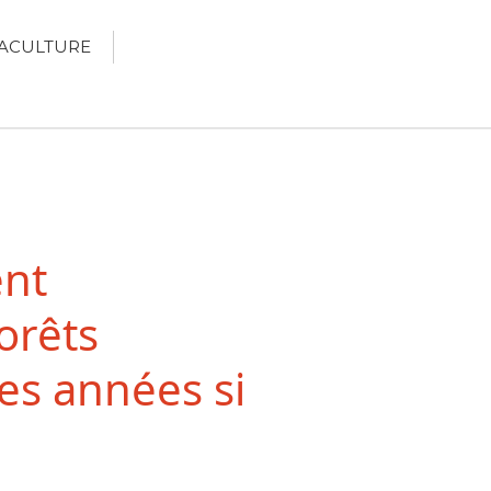
ACULTURE
Écologie
Développement durable
Permaculture
🌿Recettes Bio DIY
ent
RECHERCHER
orêts
Rechercher
es années si
Recent Posts
6 éco-actions faciles à prendre
avec vos enfants