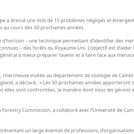
ope a dressé une liste de 15 problèmes négligés et émergent
ues au cours des 50 prochaines années.
yse d’horizon – une technique permettant d’identifier des me
nnues – des forêts du Royaume-Uni. L’objectif est d’aider le
 général à mieux préparer l’avenir et à faire face aux menac
, chercheuse invitée au département de zoologie de Cambr
 England, a déclaré : « Les 50 prochaines années apportero
s elles sont confrontées, la manière dont nous les gérons et
la Forestry Commission, a collaboré avec l’Université de Camb
.
résentant un large éventail de professions, d’organisations