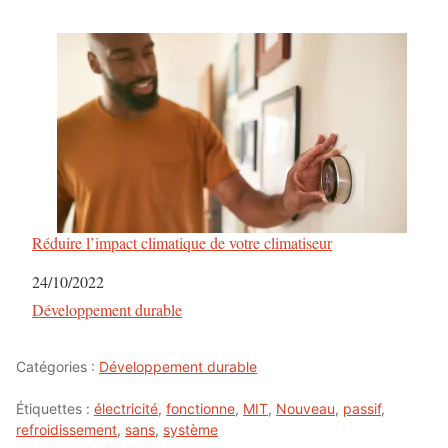
Réduire l’impact climatique de votre climatiseur
Date
24/10/2022
Par rapport à
Développement durable
Catégories :
Développement durable
Étiquettes :
électricité
,
fonctionne
,
MIT
,
Nouveau
,
passif
,
refroidissement
,
sans
,
système