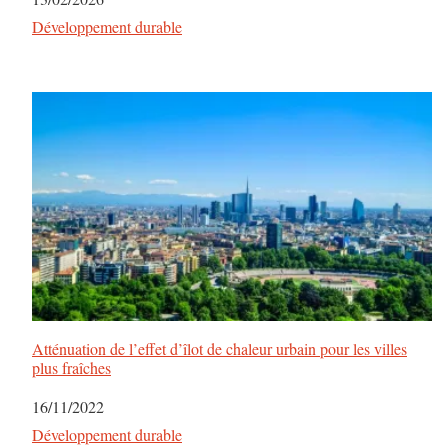
Par rapport à
Développement durable
Atténuation de l’effet d’îlot de chaleur urbain pour les villes
plus fraîches
Date
16/11/2022
Par rapport à
Développement durable