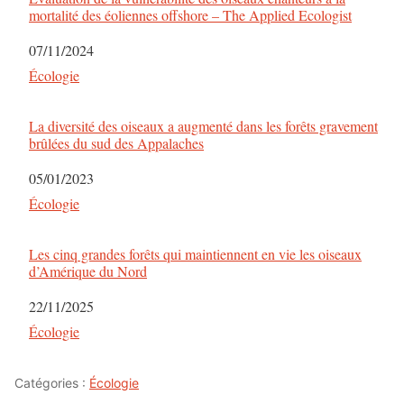
mortalité des éoliennes offshore – The Applied Ecologist
Date
07/11/2024
Par rapport à
Écologie
La diversité des oiseaux a augmenté dans les forêts gravement
brûlées du sud des Appalaches
Date
05/01/2023
Par rapport à
Écologie
Les cinq grandes forêts qui maintiennent en vie les oiseaux
d’Amérique du Nord
Date
22/11/2025
Par rapport à
Écologie
Catégories :
Écologie