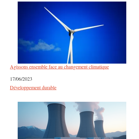
Agissons ensemble face au changement climatique
Date
17/06/2023
Par rapport à
Développement durable