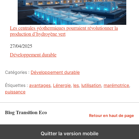
Les centrales géothermiques pourraient révolutionner la
production d’hydrogène vert
Date
27/04/2025
Par rapport à
Développement durable
Catégories :
Développement durable
Étiquettes :
avantages
,
Lénergie
,
les
,
lutilisation
,
marémotrice
,
puissance
Blog Transition Eco
Retour en haut de page
Quitter la version mobile