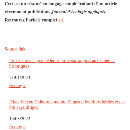
Ceci est un résumé en langage simple traitant d’un article
récemment publié dans
Journal d’écologie appliquée.
Retrouvez l’article complet
ici.
Source link
Le « mauvais type de feu » brûle par rapport aux schémas
historiques
Date
21/01/2023
Par rapport à
Écologie
Dixie Fire en Californie montre l’impact des effets hérités et des
brûlages dirigés
Date
13/08/2022
Par rapport à
Écologie