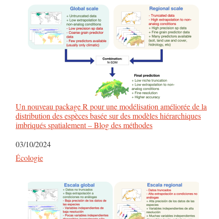
Un nouveau package R pour une modélisation améliorée de la
distribution des espèces basée sur des modèles hiérarchiques
imbriqués spatialement – ​​Blog des méthodes
Date
03/10/2024
Par rapport à
Écologie