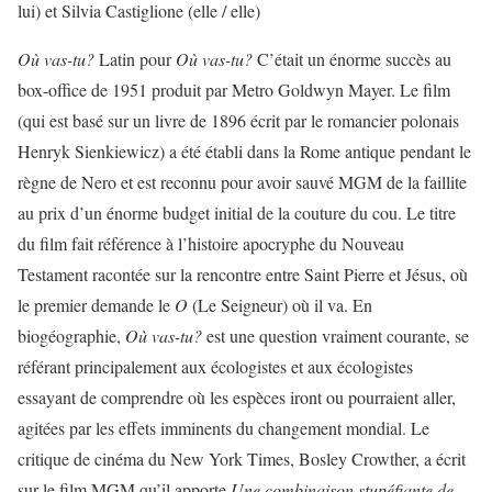
lui) et Silvia Castiglione (elle / elle)
Où vas-tu?
Latin pour
Où vas-tu?
C’était un énorme succès au
box-office de 1951 produit par Metro Goldwyn Mayer. Le film
(qui est basé sur un livre de 1896 écrit par le romancier polonais
Henryk Sienkiewicz) a été établi dans la Rome antique pendant le
règne de Nero et est reconnu pour avoir sauvé MGM de la faillite
au prix d’un énorme budget initial de la couture du cou. Le titre
du film fait référence à l’histoire apocryphe du Nouveau
Testament racontée sur la rencontre entre Saint Pierre et Jésus, où
le premier demande le
O
(Le Seigneur) où il va. En
biogéographie,
Où vas-tu?
est une question vraiment courante, se
référant principalement aux écologistes et aux écologistes
essayant de comprendre où les espèces iront ou pourraient aller,
agitées par les effets imminents du changement mondial. Le
critique de cinéma du New York Times, Bosley Crowther, a écrit
sur le film MGM qu’il apporte
Une combinaison stupéfiante de