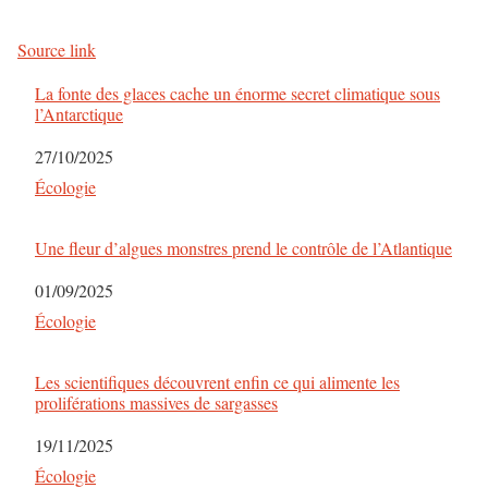
Source link
La fonte des glaces cache un énorme secret climatique sous
l’Antarctique
Date
27/10/2025
Par rapport à
Écologie
Une fleur d’algues monstres prend le contrôle de l’Atlantique
Date
01/09/2025
Par rapport à
Écologie
Les scientifiques découvrent enfin ce qui alimente les
proliférations massives de sargasses
Date
19/11/2025
Par rapport à
Écologie