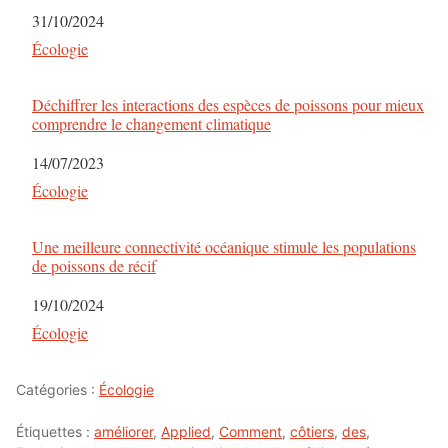
Date
31/10/2024
Par rapport à
Écologie
Déchiffrer les interactions des espèces de poissons pour mieux
comprendre le changement climatique
Date
14/07/2023
Par rapport à
Écologie
Une meilleure connectivité océanique stimule les populations
de poissons de récif
Date
19/10/2024
Par rapport à
Écologie
Catégories :
Écologie
Étiquettes :
améliorer
,
Applied
,
Comment
,
côtiers
,
des
,