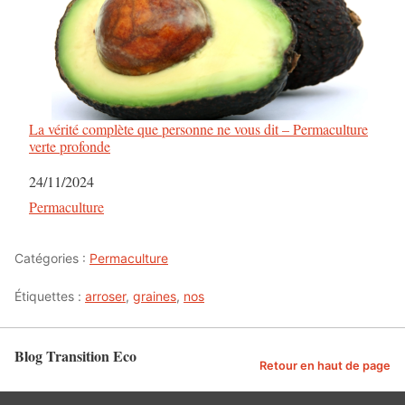
La vérité complète que personne ne vous dit – Permaculture
verte profonde
Date
24/11/2024
Par rapport à
Permaculture
Catégories :
Permaculture
Étiquettes :
arroser
,
graines
,
nos
Blog Transition Eco
Retour en haut de page