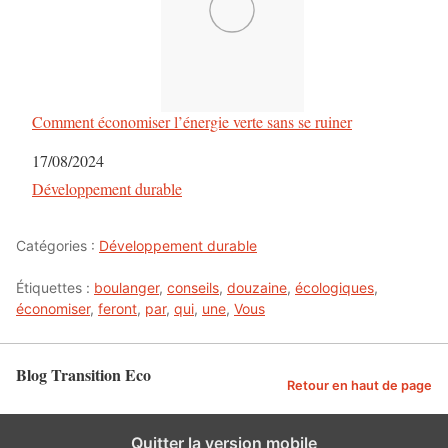
Comment économiser l’énergie verte sans se ruiner
Date
17/08/2024
Par rapport à
Développement durable
Catégories :
Développement durable
Étiquettes :
boulanger
,
conseils
,
douzaine
,
écologiques
,
économiser
,
feront
,
par
,
qui
,
une
,
Vous
Blog Transition Eco
Retour en haut de page
Quitter la version mobile