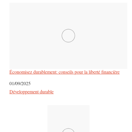
a
r
t
i
c
l
Économisez durablement: conseils pour la liberté financière
e
Date
01/09/2025
Par rapport à
Développement durable
s