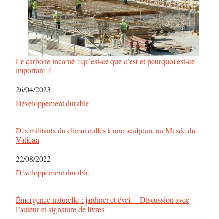
Le carbone incarné : qu’est-ce que c’est et pourquoi est-ce
important ?
Date
26/04/2023
Par rapport à
Développement durable
Des militants du climat collés à une sculpture au Musée du
Vatican
Date
22/08/2022
Par rapport à
Développement durable
Émergence naturelle : jardiner et éveil – Discussion avec
l’auteur et signature de livres