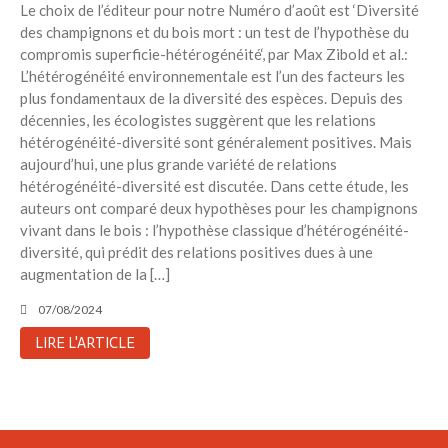
Le choix de l’éditeur pour notre Numéro d’août est ‘Diversité
Toits verts | Association
des champignons et du bois mort : un test de l’hypothèse du
Permaculturelle
compromis superficie-hétérogénéité‘, par Max Zibold et al.:
L’intelligence artificielle pour
L’hétérogénéité environnementale est l’un des facteurs les
prédire le succès des invasions
plus fondamentaux de la diversité des espèces. Depuis des
biologiques – The Applied
décennies, les écologistes suggèrent que les relations
Ecologist
hétérogénéité-diversité sont généralement positives. Mais
Utiliser l’apprentissage
aujourd’hui, une plus grande variété de relations
automatique pour prédire le
hétérogénéité-diversité est discutée. Dans cette étude, les
succès d’une invasion – The
auteurs ont comparé deux hypothèses pour les champignons
Applied Ecologist
vivant dans le bois : l’hypothèse classique d’hétérogénéité-
diversité, qui prédit des relations positives dues à une
augmentation de la […]
Recent Comments
Aucun commentaire à afficher.
07/08/2024
LIRE L'ARTICLE